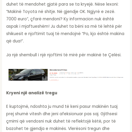
duhet të mendohet gjatë para se ta kryejë. Nëse lexoni:
“Makinë Toyota në shitje. Në gjendje OK. Ngjyrë e zezë.
7000 euro”, çfarë mendoni? Ky informacion nuk është
aspak i mjaftueshëm! Ju duhet ta bëni sa më të lehtë për
shikuesit e njoftimit tuaj të mendojnë “Po, kjo është makina
që dua!”.
Ja një shembull i një njoftimi të mirë për makinë te Çelësi.
Kryeni një analizë tregu
E kuptojmë, ndoshta ju mund të keni pasur makinën tuaj
prej shumë vitesh dhe jeni afeksionuar pas saj. Gjithsesi
çmimi që vendosni nuk duhet të reflektojë këtë, por të
bazohet te gjendja e makinës. Vlerësoni tregun dhe