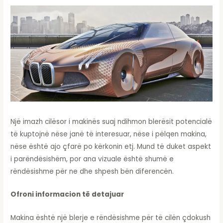
Një imazh cilësor i makinës suaj ndihmon blerësit potencialë
të kuptojnë nëse janë të interesuar, nëse i pëlqen makina,
nëse është ajo çfarë po kërkonin etj. Mund të duket aspekt
i parëndësishëm, por ana vizuale është shumë e
rëndësishme për ne dhe shpesh bën diferencën.
Ofroni informacion të detajuar
Makina është një blerje e rëndësishme për të cilën çdokush