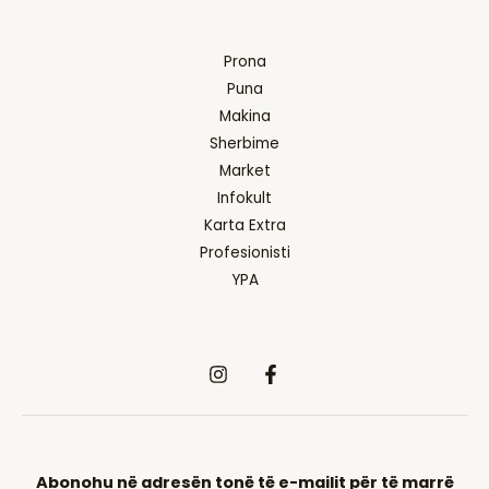
Prona
Puna
Makina
Sherbime
Market
Infokult
Karta Extra
Profesionisti
YPA
Abonohu n
ë
adres
ën tonë të e-mailit për të marrë