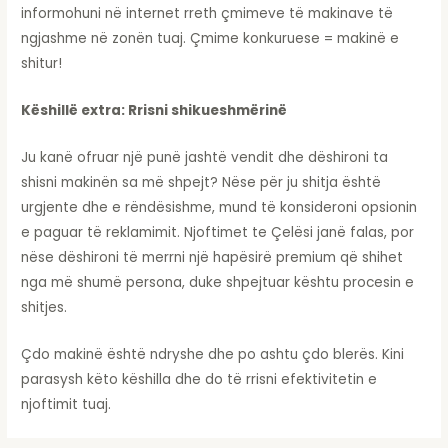
informohuni në internet rreth çmimeve të makinave të
ngjashme në zonën tuaj. Çmime konkuruese = makinë e
shitur!
Këshillë extra: Rrisni shikueshmërinë
Ju kanë ofruar një punë jashtë vendit dhe dëshironi ta
shisni makinën sa më shpejt? Nëse për ju shitja është
urgjente dhe e rëndësishme, mund të konsideroni opsionin
e paguar të reklamimit. Njoftimet te Çelësi janë falas, por
nëse dëshironi të merrni një hapësirë premium që shihet
nga më shumë persona, duke shpejtuar kështu procesin e
shitjes.
Çdo makinë është ndryshe dhe po ashtu çdo blerës. Kini
parasysh këto këshilla dhe do të rrisni efektivitetin e
njoftimit tuaj.