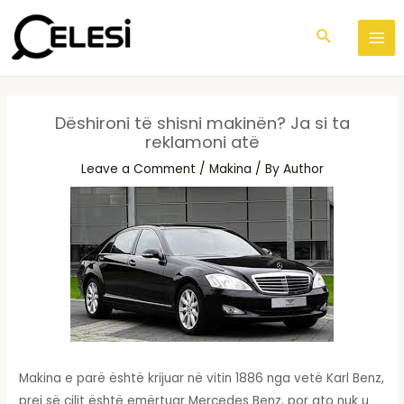
Skip
Post
S
MA
to
navigation
Search
e
ME
content
a
r
c
Dëshironi të shisni makinën? Ja si ta
h
reklamoni atë
Leave a Comment
/
Makina
/ By
Author
Makina e parë është krijuar në vitin 1886 nga vetë Karl Benz,
prej së cilit është emërtuar Mercedes Benz, por ato nuk u