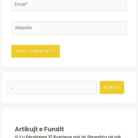
Email*
Website
KERKO
Artikujt e Fundit
Si t’u Përgjigjeni 10 Pyetjeve më të Shpeshta në një